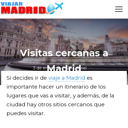
Me
VIAJAR
MADRID
Visitas cercanas a
Madrid
3 de enero de 2026
Gabriel
Si decides ir de
viaje a Madrid
es
importante hacer un itinerario de los
lugares que vas a visitar, y además, de la
ciudad hay otros sitios cercanos que
puedes visitar.