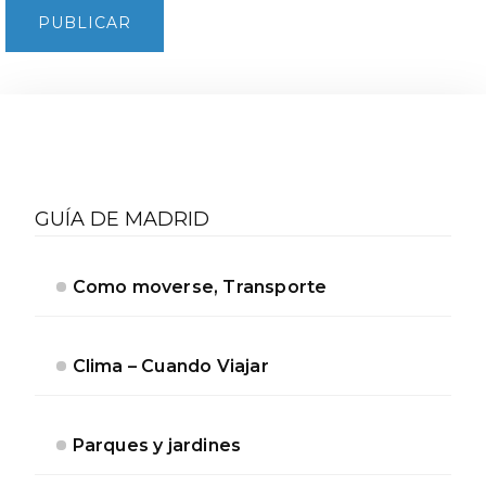
Barra
lateral
GUÍA DE MADRID
secundaria
Como moverse, Transporte
Clima – Cuando Viajar
Parques y jardines