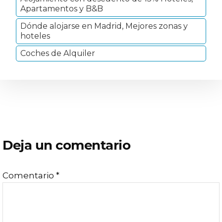
Apartamentos y B&B
Dónde alojarse en Madrid, Mejores zonas y
hoteles
Coches de Alquiler
Interacciones
Deja un comentario
con
Comentario
*
los
lectores