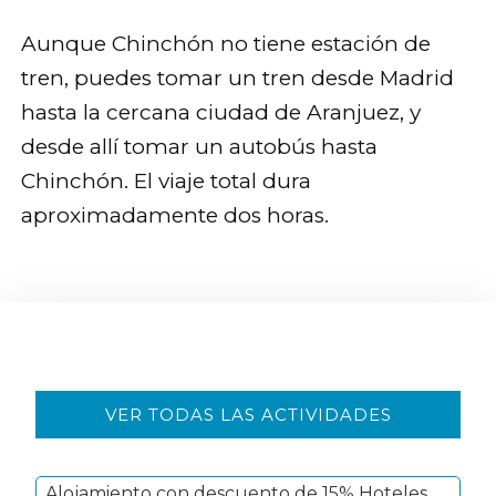
Aunque Chinchón no tiene estación de
tren, puedes tomar un tren desde Madrid
hasta la cercana ciudad de Aranjuez, y
desde allí tomar un autobús hasta
Chinchón. El viaje total dura
aproximadamente dos horas.
Barra
VER TODAS LAS ACTIVIDADES
lateral
primaria
Alojamiento con descuento de 15% Hoteles,