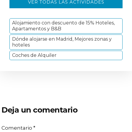
VER TODAS LAS ACTIVIDADES
lateral
primaria
Alojamiento con descuento de 15% Hoteles,
Apartamentos y B&B
Dónde alojarse en Madrid, Mejores zonas y
hoteles
Coches de Alquiler
Interacciones
Deja un comentario
con
Comentario
*