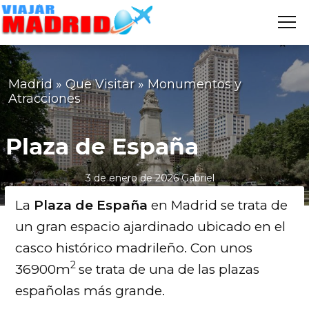
Me
VIAJAR
MADRID
Madrid
»
Que Visitar
»
Monumentos y
Atracciones
Plaza de España
3 de enero de 2026
Gabriel
La
Plaza de España
en Madrid se trata de
un gran espacio ajardinado ubicado en el
casco histórico madrileño. Con unos
2
36900m
se trata de una de las plazas
españolas más grande.